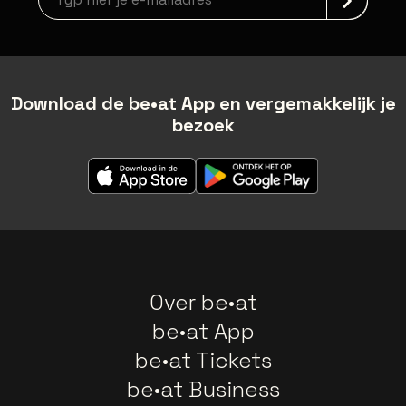
Download de be•at App en vergemakkelijk je
bezoek
Over be•at
be•at App
be•at Tickets
be•at Business