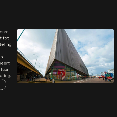
rena:
t tot
elling
en
neert
ctuur
aring.