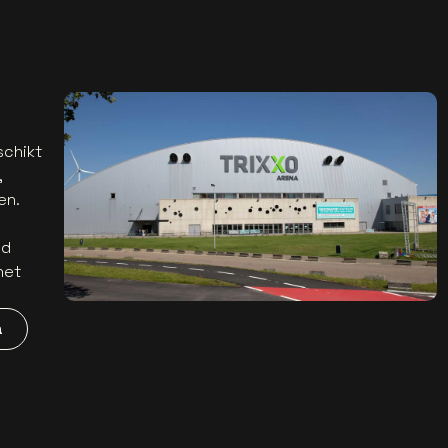
schikt
,
en.
ed
het
a