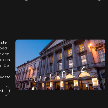
eater
goed
r een
ek en
n. De
 vaste
nt