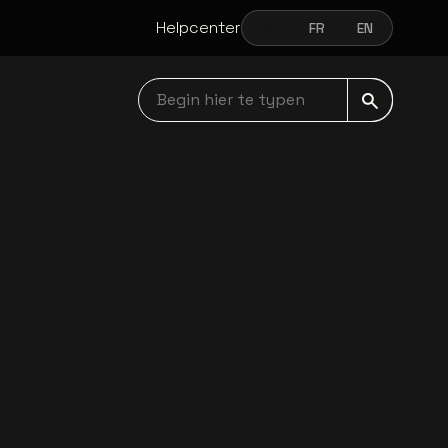
Helpcenter
NL
FR
EN
NEDERLANDS
FRANÇAIS
ENGLISH
Begin hier te typen navbar