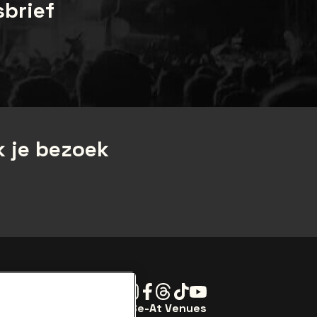
sbrief
 je bezoek
Instagram
Facebook
Threads
Tiktok
Youtube
Be-At Venues