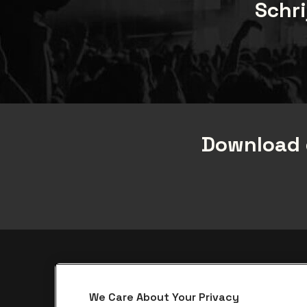
Schri
Download 
Over be•at
We Care About Your Privacy
be•at App