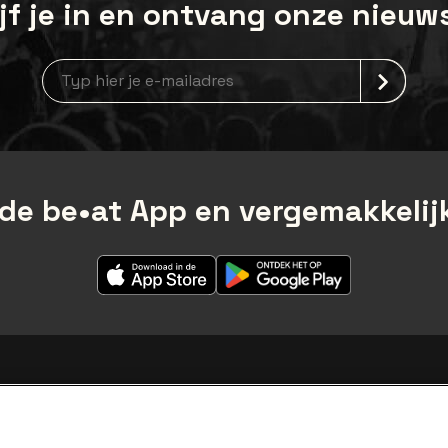
jf je in en ontvang onze nieuw
newsLetterLabel
de be•at App en vergemakkelijk