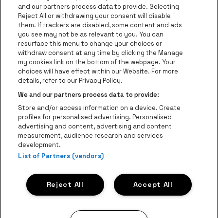
be•at App
and our partners process data to provide. Selecting
Reject All or withdrawing your consent will disable
be•at Tickets
them. If trackers are disabled, some content and ads
you see may not be as relevant to you. You can
be•at Business
resurface this menu to change your choices or
Nieuws
withdraw consent at any time by clicking the Manage
my cookies link on the bottom of the webpage. Your
Pers
choices will have effect within our Website. For more
details, refer to our Privacy Policy.
Contact
We and our partners process data to provide:
Instagram
Facebook
Threads
Tiktok
Youtube
Store and/or access information on a device. Create
Be-At Venues
profiles for personalised advertising. Personalised
Schijnpoortweg 119, 2170 Antwerpen
advertising and content, advertising and content
BTW (BE) 0461.051.688 - RPR Antwerpen
measurement, audience research and services
BNP Paribas Fortis - IBAN: BE93 2200 4925 0067 - BIC:
development.
List of Partners (vendors)
GEBABEBB
© be•at - Alle rechten voorbehouden
Reject All
Accept All
Proclaimer
Cookies
Manage my cookies
Privacy
Algemene voorwaarden