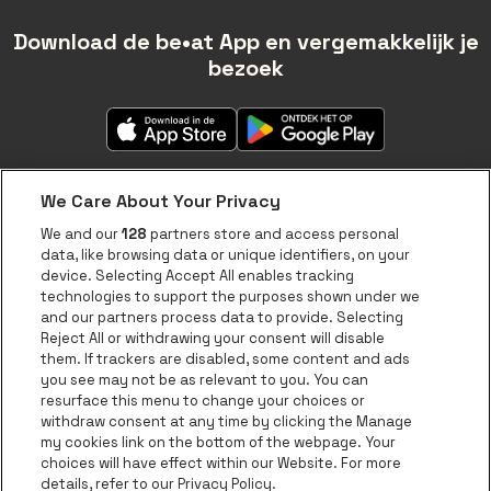
Download de be•at App en vergemakkelijk je
bezoek
We Care About Your Privacy
We and our
128
partners store and access personal
data, like browsing data or unique identifiers, on your
Over be•at
device. Selecting Accept All enables tracking
technologies to support the purposes shown under we
be•at App
and our partners process data to provide. Selecting
Reject All or withdrawing your consent will disable
be•at Tickets
them. If trackers are disabled, some content and ads
be•at Business
you see may not be as relevant to you. You can
resurface this menu to change your choices or
Nieuws
withdraw consent at any time by clicking the Manage
my cookies link on the bottom of the webpage. Your
Pers
choices will have effect within our Website. For more
details, refer to our Privacy Policy.