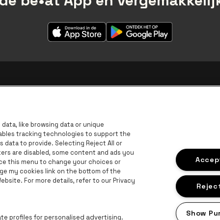
de be•at App en vergemakkelijk
data, like browsing data or unique
B
nables tracking technologies to support the
data to provide. Selecting Reject All or
BNP Paribas Fortis - IBAN
ckers are disabled, some content and ads you
Accept
ace this menu to change your choices or
ge my cookies link on the bottom of the
bsite. For more details, refer to our Privacy
Reject
Show Pu
e profiles for personalised advertising.