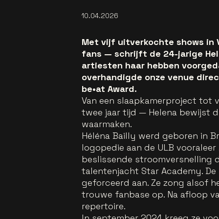
10.04.2026
Met vijf uitverkochte shows in
fans — schrijft de 24-jarige H
artiesten haar hebben voorgeda
overhandigde onze venue directo
be•at Award.
Van een slaapkamerproject tot vi
twee jaar tijd — Helena bewijst
waarmaken.
Héléna Bailly werd geboren in B
logopedie aan de ULB vooraleer 
beslissende stroomversnelling 
talentenjacht Star Academy. De
geforceerd aan. Ze zong alsof h
trouwe fanbase op. Na afloop 
repertoire.
In september 2024 kreeg ze voor