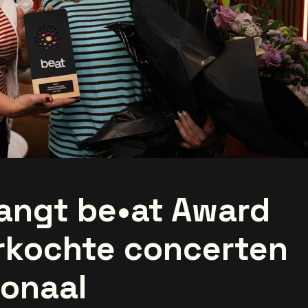
angt be•at Award
erkochte concerten
ionaal