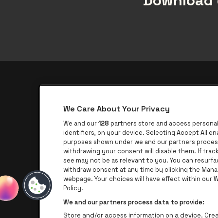
Download 
Over be•at
We Care About Your Privacy
be•at App
We and our
128
partners store and access personal 
be•at Tickets
identifiers, on your device. Selecting Accept All e
purposes shown under we and our partners process 
be•at Business
withdrawing your consent will disable them. If tra
Nieuws
see may not be as relevant to you. You can resurf
withdraw consent at any time by clicking the Mana
Pers
webpage. Your choices will have effect within our We
Policy.
Contact
We and our partners process data to provide:
Store and/or access information on a device. Creat