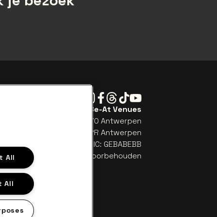
 je bezoek
Instagram
Facebook
Threads
Tiktok
Youtube
Be-At Venues
Schijnpoortweg 119, 2170 Antwerpen
TW (BE) 0461.051.688 - RPR Antwerpen
: BE93 2200 4925 0067 - BIC: GEBABEBB
© be•at - Alle rechten voorbehouden
 All
 All
rposes