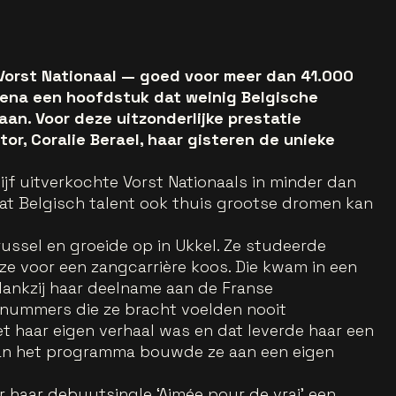
 Vorst Nationaal — goed voor meer dan 41.000
elena een hoofdstuk dat weinig Belgische
an. Voor deze uitzonderlijke prestatie
r, Coralie Berael, haar gisteren de unieke
jf uitverkochte Vorst Nationaals in minder dan
 dat Belgisch talent ook thuis grootse dromen kan
russel en groeide op in Ukkel. Ze studeerde
ze voor een zangcarrière koos. Die kwam in een
dankzij haar deelname aan de Franse
 nummers die ze bracht voelden nooit
et haar eigen verhaal was en dat leverde haar een
van het programma bouwde ze aan een eigen
 haar debuutsingle ‘Aimée pour de vrai’ een