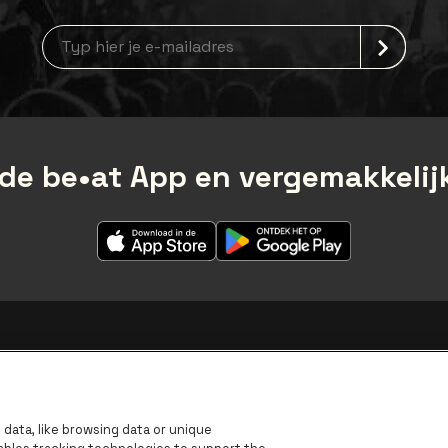
newsLetterLabel
de be•at App en vergemakkelijk
data, like browsing data or unique