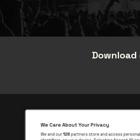
Download 
Over be•at
We Care About Your Privacy
be•at App
We and our
128
partners store and access personal 
be•at Tickets