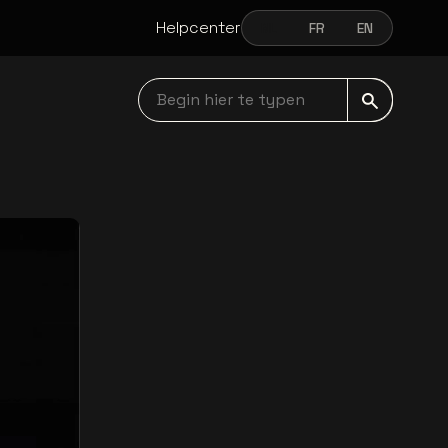
Helpcenter
NL
FR
EN
NEDERLANDS
FRANÇAIS
ENGLISH
Begin hier te typen navbar