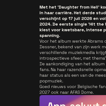
Met het 'Daughter from Hell' k
in haar carrière. Het derde st
verschijnt op 17 juli 2026 en vo
2024. De eerste single 'Hit th
kiest voor kwetsbare, intense p
spanning.
Voor het album werkte Abrams
Dessner, bekend van zijn werk m
verschillende muziekmedia krijg
introspectieve sfeer, met thema’
De aankondiging van het album 
fans. Na haar razendsnelle opma
haar status als een van de mee
popmuziek.
Goed nieuws voor Belgische fans
2027 ook naar AFAS Dome.