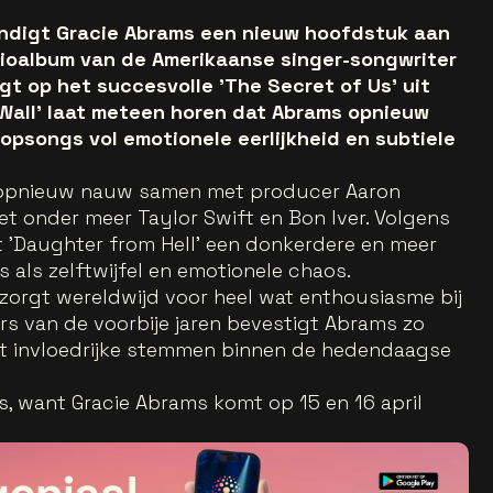
ondigt Gracie Abrams een nieuw hoofdstuk aan
udioalbum van de Amerikaanse singer-songwriter
lgt op het succesvolle 'The Secret of Us' uit
e Wall' laat meteen horen dat Abrams opnieuw
opsongs vol emotionele eerlijkheid en subtiele
 opnieuw nauw samen met producer Aaron
et onder meer Taylor Swift en Bon Iver. Volgens
t 'Daughter from Hell' een donkerdere en meer
s als zelftwijfel en emotionele chaos.
zorgt wereldwijd voor heel wat enthousiasme bij
rs van de voorbije jaren bevestigt Abrams zo
st invloedrijke stemmen binnen de hedendaagse
, want Gracie Abrams komt op 15 en 16 april