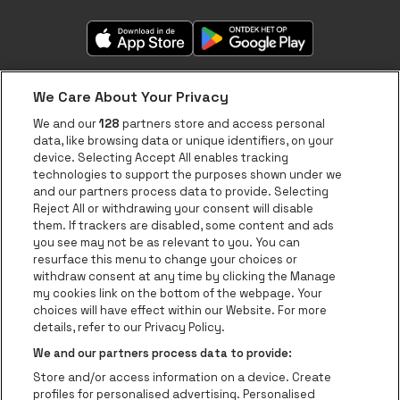
We Care About Your Privacy
We and our
128
partners store and access personal
data, like browsing data or unique identifiers, on your
Over be•at
device. Selecting Accept All enables tracking
technologies to support the purposes shown under we
be•at App
and our partners process data to provide. Selecting
Reject All or withdrawing your consent will disable
be•at Tickets
them. If trackers are disabled, some content and ads
be•at Business
you see may not be as relevant to you. You can
resurface this menu to change your choices or
Nieuws
withdraw consent at any time by clicking the Manage
my cookies link on the bottom of the webpage. Your
Pers
choices will have effect within our Website. For more
details, refer to our Privacy Policy.
Contact
We and our partners process data to provide:
Instagram
Facebook
Threads
Tiktok
Youtube
Store and/or access information on a device. Create
Be-At Venues
profiles for personalised advertising. Personalised