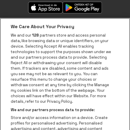
We Care About Your Privacy
We and our
128
partners store and access personal
data, like browsing data or unique identifiers, on your
Over be•at
device. Selecting Accept All enables tracking
technologies to support the purposes shown under we
be•at App
and our partners process data to provide. Selecting
Reject All or withdrawing your consent will disable
be•at Tickets
them. If trackers are disabled, some content and ads
you see may not be as relevant to you. You can
be•at Business
resurface this menu to change your choices or
Nieuws
withdraw consent at any time by clicking the Manage
my cookies link on the bottom of the webpage. Your
Pers
choices will have effect within our Website. For more
details, refer to our Privacy Policy.
Contact
We and our partners process data to provide:
Instagram
Facebook
Threads
Tiktok
Youtube
Store and/or access information on a device. Create
Be-At Venues
profiles for personalised advertising. Personalised
Schijnpoortweg 119, 2170 Antwerpen
advertising and content, advertising and content