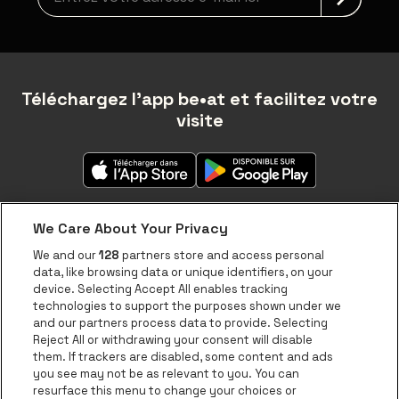
Téléchargez l'app be•at et facilitez votre
visite
We Care About Your Privacy
We and our
128
partners store and access personal
data, like browsing data or unique identifiers, on your
À propos de be•at
device. Selecting Accept All enables tracking
technologies to support the purposes shown under we
Application be•at
and our partners process data to provide. Selecting
Reject All or withdrawing your consent will disable
be•at Tickets
them. If trackers are disabled, some content and ads
be•at Business
you see may not be as relevant to you. You can
resurface this menu to change your choices or