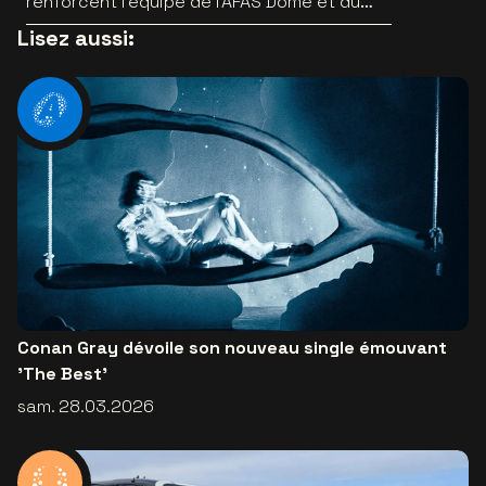
renforcent l’équipe de l’AFAS Dome et du
Lotto Arena
Lisez aussi:
Conan Gray dévoile son nouveau single émouvant
'The Best'
sam. 28.03.2026