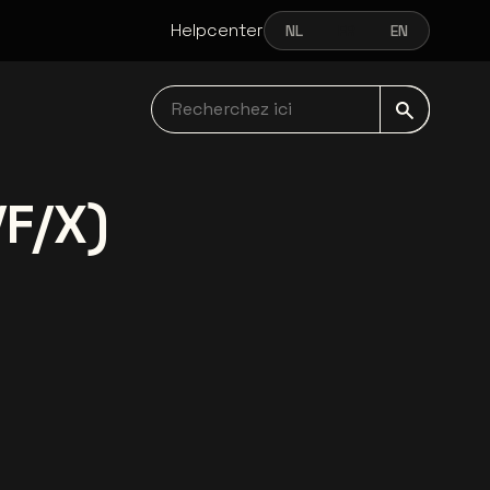
Helpcenter
NL
FR
EN
NEDERLANDS
FRANÇAIS
ENGLISH
Recherchez ici navbar
/F/X)