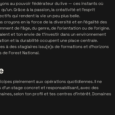
ons au pouvoir fédérateur du live — ces instants où
 qu’un. Grâce à la passion, la créativité et l’esprit
ctifs qui rendent la vie un peu plus belle.
s croyons en la force de la diversité et en l’égalité des
ent de l’âge, du genre, de l’orientation ou de l’origine.
talent et ton envie de t’investir dans un environnement
ration et la durabilité occupent une place centrale.
es à des stagiaires issu(e)s de formations et d’horizons
s de Forest National.
e
ticipes pleinement aux opérations quotidiennes. Il ne
s d’un stage concret et responsabilisant, avec des
aines, selon ton profil et tes centres d’intérêt. Domaines