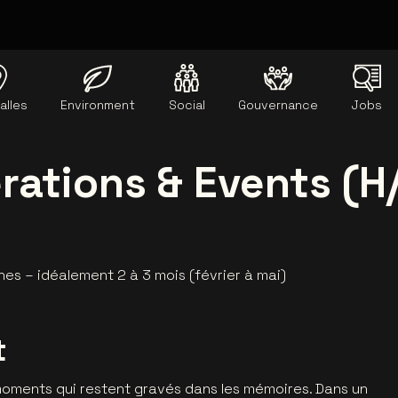
alles
Environment
Social
Gouvernance
Jobs
rations & Events (H
es – idéalement 2 à 3 mois (février à mai)
t
oments qui restent gravés dans les mémoires. Dans un