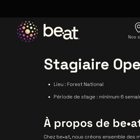
Nos s
Allez à la page d'accueil
Stagiaire Ope
Lieu : Forest National
Période de stage : minimum 6 semain
À propos de be•a
Chez be•at, nous créons ensemble des m