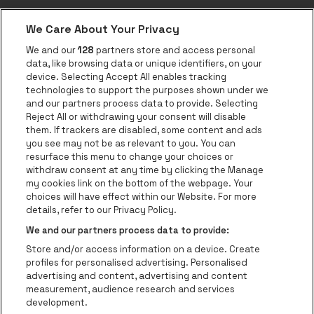
We Care About Your Privacy
We and our
128
partners store and access personal
data, like browsing data or unique identifiers, on your
Over be•at
device. Selecting Accept All enables tracking
technologies to support the purposes shown under we
be•at App
and our partners process data to provide. Selecting
Reject All or withdrawing your consent will disable
be•at Tickets
them. If trackers are disabled, some content and ads
be•at Business
you see may not be as relevant to you. You can
resurface this menu to change your choices or
Nieuws
withdraw consent at any time by clicking the Manage
my cookies link on the bottom of the webpage. Your
Pers
choices will have effect within our Website. For more
details, refer to our Privacy Policy.
Contact
We and our partners process data to provide:
Instagram
Facebook
Threads
Tiktok
Youtube
Store and/or access information on a device. Create
Be-At Venues
profiles for personalised advertising. Personalised
Schijnpoortweg 119, 2170 Antwerpen
advertising and content, advertising and content
BTW (BE) 0461.051.688 - RPR Antwerpen
measurement, audience research and services
BNP Paribas Fortis - IBAN: BE93 2200 4925 0067 - BIC:
development.