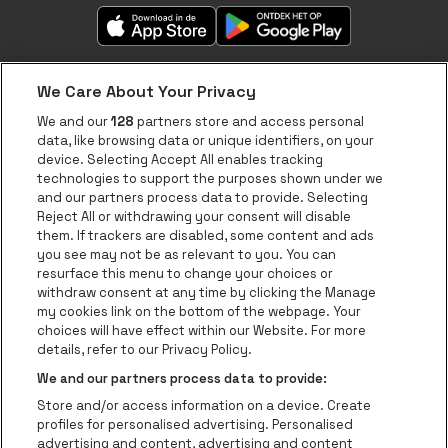
We Care About Your Privacy
We and our
128
partners store and access personal
data, like browsing data or unique identifiers, on your
Over be•at
device. Selecting Accept All enables tracking
technologies to support the purposes shown under we
be•at App
and our partners process data to provide. Selecting
Reject All or withdrawing your consent will disable
be•at Tickets
them. If trackers are disabled, some content and ads
be•at Business
you see may not be as relevant to you. You can
resurface this menu to change your choices or
Nieuws
withdraw consent at any time by clicking the Manage
my cookies link on the bottom of the webpage. Your
Pers
choices will have effect within our Website. For more
details, refer to our Privacy Policy.
Contact
We and our partners process data to provide:
Instagram
Facebook
Threads
Tiktok
Youtube
Store and/or access information on a device. Create
Be-At Venues
profiles for personalised advertising. Personalised
Schijnpoortweg 119, 2170 Antwerpen
advertising and content, advertising and content