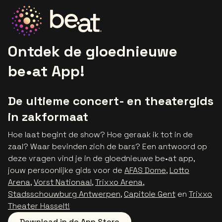
Ga naar de homepage
Ontdek de gloednieuwe
be•at App!
De ultieme concert- en theatergids
in zakformaat
Hoe laat begint de show? Hoe geraak ik tot in de
zaal? Waar bevinden zich de bars? Een antwoord op
deze vragen vind je in de gloednieuwe be•at app,
jouw persoonlijke gids voor de
AFAS Dome
,
Lotto
Arena
,
Vorst Nationaal
,
Trixxo Arena
,
Stadsschouwburg Antwerpen
,
Capitole Gent
en
Trixxo
Theater Hasselt!
Download in de App Store